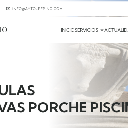
INFO@AYTO-PEPINO.COM
NO
INICIO
SERVICIOS
ACTUALI
SULAS
VAS PORCHE PISC